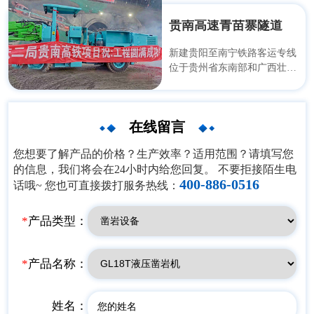
贵南高速青苗寨隧道
新建贵阳至南宁铁路客运专线
位于贵州省东南部和广西壮族
自治区西北部，北起贵阳，经
龙里、都匀、独山、荔波和广
西的环江、金城江、都安、马
在线留言
山、武鸣等地，止于广西壮族
自治区南宁市，速度目标值为
您想要了解产品的价格？生产效率？适用范围？请填写您
350 公里/小时，线路全长533
的信息，我们将会在24小时内给您回复。 不要拒接陌生电
公里（贵阳北站至南宁东
400-886-0516
话哦~ 您也可直接拨打服务热线：
站）；其中青苗寨隧道，龙里
北至贵定，长度9625米，土建
总工期为 34.35 个月（2.8
*
产品类型：
年）。
*
产品名称：
姓名：