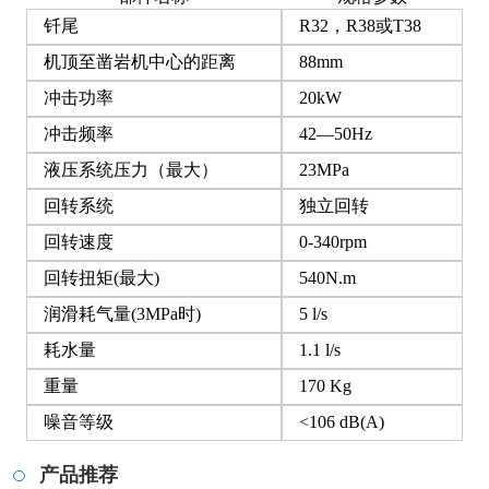
钎尾
R32，R38或T38
机顶至凿岩机中心的距离
88mm
冲击功率
20kW
冲击频率
42—50Hz
液压系统压力（最大）
23MPa
回转系统
独立回转
回转速度
0-340rpm
回转扭矩(最大)
540N.m
润滑耗气量(3MPa时)
5 l/s
耗水量
1.1 l/s
重量
170 Kg
噪音等级
<106 dB(A)
产品推荐