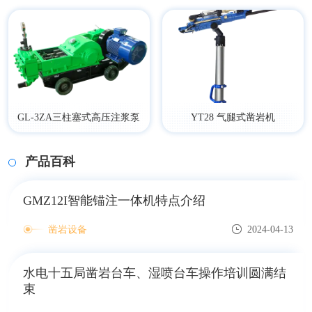
GL-3ZA三柱塞式高压注浆泵
YT28 气腿式凿岩机
产品百科
GMZ12I智能锚注一体机特点介绍
凿岩设备
2024-04-13
水电十五局凿岩台车、湿喷台车操作培训圆满结
束