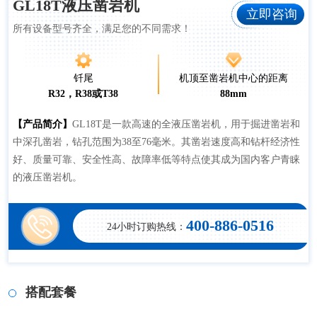
GL18T液压凿岩机
立即咨询
所有设备型号齐全，满足您的不同需求！
钎尾
机顶至凿岩机中心的距离
R32，R38或T38
88mm
【产品简介】
GL18T是一款高速的全液压凿岩机，用于掘进凿岩和
中深孔凿岩，钻孔范围为38至76毫米。其凿岩速度高和钻杆经济性
好、质量可靠、安全性高、故障率低等特点使其成为国内客户青睐
的液压凿岩机。
400-886-0516
24小时订购热线：
搭配套餐