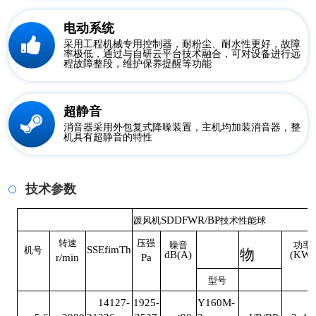
电动系统
采用工程机械专用控制器，耐粉尘、耐水性更好，故障
率极低，通过与自研云平台技术融合，可对设备进行远
程故障整段，维护保养提醒等功能
超静音
消音器采用外包复式降噪装置，主机均加装消音器，整
机具有超静音的特性
技术参数
SDDFWR/BP
踱风机
技术性能球
转速
压强
噪音
功率
SSEfimTh
机号
物
dB(A)
(KW)
r/min
Pa
型号
14127-
1925-
Y160M-