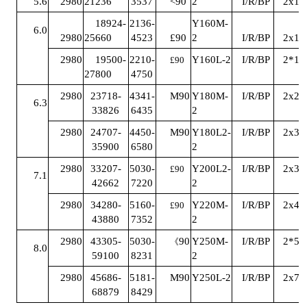
5.6
2980
21236
3537
<90
2
I/R/BP
2x11
18924-
2136-
Y160M-
6.0
2980
25660
4523
£90
2
I/R/BP
2x15
2980
19500-
2210-
Y160L-2
I/R/BP
2*18
£90
27800
4750
2980
23718-
4341-
M90
Y180M-
I/R/BP
2x22
6.3
33826
6435
2
2980
24707-
4450-
M90
Y180L2-
I/R/BP
2x30
35900
6580
2
2980
33207-
5030-
Y200L2-
I/R/BP
2x37
£90
7.1
42662
7220
2
2980
34280-
5160-
Y220M-
I/R/BP
2x45
£90
43880
7352
2
2980
43305-
5030-
90
Y250M-
I/R/BP
2*55
《
8.0
59100
8231
2
2980
45686-
5181-
M90
Y250L-2
I/R/BP
2x75
68879
8429