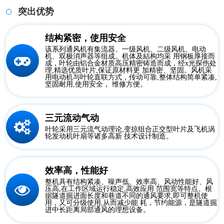
突出优势
结构紧密，使用安全
该系列通风机有集流器、一级风机、二级风机、电动
机、双极消声器等组成。机体及結构均采 用钢板厚接而
成，叶轮由铝合金材质高压精密铸造而成，经x光探伤处
理,精选优质叶片,保证原材料更 加精密、坚固。风机采
用电动机与叶轮直联方式，传动可靠,整体结构简单紧凑,
坚固耐用,使用安全， 维修方便。
三元流动气动
叶轮采用三元流气动理论,变掠组合正交型叶片及飞机涡
轮发动机叶扇等诸多高新 技术设计制造。
效率高，性能好
整机具有结构紧凑、噪声低、效率高、风动性能好、风
压高,在工作区域运行稳定,高效应用 范围宽等特点。根
据隧道掘进面长度和巷道不同的通风要求,即可整机使
用，又可分级使用,从而减少能 耗，节约能源，是隧道掘
进中长距离局部通风的理想设备。