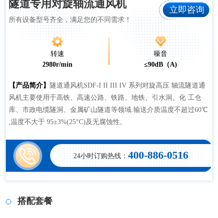
隧道专用对旋轴流通风机
立即咨询
所有设备型号齐全，满足您的不同需求！
转速
噪音
2980r/min
≤90dB（A)
【产品简介】
隧道通风机SDF-I II III IV 系列对旋高压 轴流隧道通
风机主要使用于高铁、高速公路、铁路、地铁、引水洞、化 工仓
库、市政电缆隧洞、金属矿山隧道等领域.输送介质温度不超过60℃
,温度不大于 95±3%(25°C)及无腐蚀性。
400-886-0516
24小时订购热线：
搭配套餐