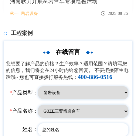
河南耿力开展凿岩台车专项巡检活动
凿岩设备
2025-08-26
工程案例
在线留言
您想要了解产品的价格？生产效率？适用范围？请填写您
的信息，我们将会在24小时内给您回复。 不要拒接陌生电
400-886-0516
话哦~ 您也可直接拨打服务热线：
*
产品类型：
*
产品名称：
姓名：