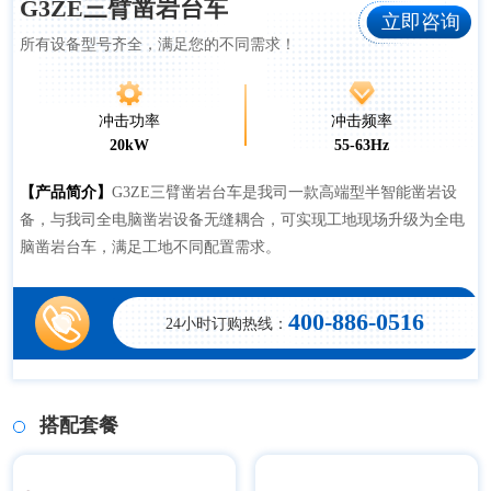
G3ZE三臂凿岩台车
立即咨询
所有设备型号齐全，满足您的不同需求！
冲击功率
冲击频率
20kW
55-63Hz
【产品简介】
G3ZE三臂凿岩台车是我司一款高端型半智能凿岩设
备，与我司全电脑凿岩设备无缝耦合，可实现工地现场升级为全电
脑凿岩台车，满足工地不同配置需求。
400-886-0516
24小时订购热线：
搭配套餐