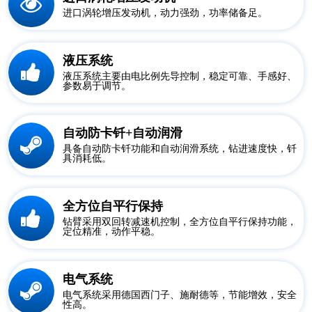
进口涡轮增压发动机，动力强劲，功率储备足。
液压系统
液压系统主要由电比例先导控制，稳定可靠、手感好、
参数易于调节。
自动防卡钎+自动润滑
具备自动防卡钎功能和自动润滑系统，钻进速度快，钎
具消耗低。
全方位自平行保持
钻臂采用双回转减速机控制，全方位自平行保持功能，
定位精准，动作平稳。
电气系统
电气系统采用德国西门子、施耐德等，节能增效，安全
性高。