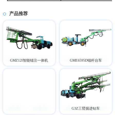
产品推荐
GMZ12I智能锚注一体机
GME6595D锚杆台车
G3Z三臂掘进钻车